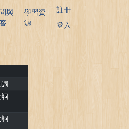
註冊
問與
學習資
答
源
登入
動詞
動詞
動詞