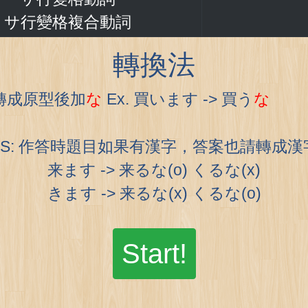
サ行變格複合動詞
轉換法
詞轉成原型後加
な
Ex. 買います -> 買う
な
PS: 作答時題目如果有漢字，答案也請轉成漢
来ます -> 来るな(o) くるな(x)
きます -> 来るな(x) くるな(o)
Start!