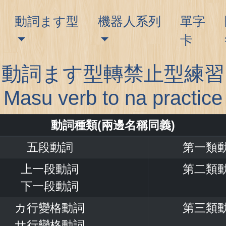
動詞ます型
機器人系列
單字
卡
動詞ます型轉禁止型練習
Masu verb to na practice
動詞種類(兩邊名稱同義)
五段動詞
第一類
上一段動詞
第二類
下一段動詞
カ行變格動詞
第三類
サ行變格動詞